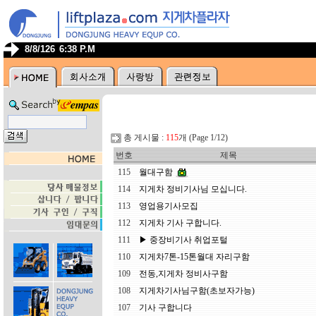
8/8/126
6:38 P.M
총 게시물 :
115
개 (Page 1/12)
번호
제목
115
월대구함
114
지게차 정비기사님 모십니다.
113
영업용기사모집
112
지게차 기사 구합니다.
111
▶ 중장비기사 취업포털
110
지게차7톤-15톤월대 자리구함
109
전동,지게차 정비사구함
108
지게차기사님구함(초보자가능)
107
기사 구합니다