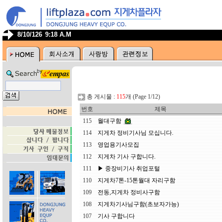
8/10/126
9:18 A.M
총 게시물 :
115
개 (Page 1/12)
번호
제목
115
월대구함
114
지게차 정비기사님 모십니다.
113
영업용기사모집
112
지게차 기사 구합니다.
111
▶ 중장비기사 취업포털
110
지게차7톤-15톤월대 자리구함
109
전동,지게차 정비사구함
108
지게차기사님구함(초보자가능)
107
기사 구합니다