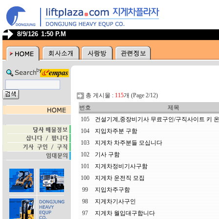
8/9/126
1:50 P.M
총 게시물 :
115
개 (Page 2/12)
번호
제목
105
건설기계,중장비기사 무료구인/구직사이트 키 온 w
104
지입차주분 구함
103
지게차 차주분들 모십니다
102
기사 구함
101
지게차정비기사구함
100
지게차 운전직 모집
99
지입차주구함
98
지게차기사구인
97
지게차 월입대구합니다